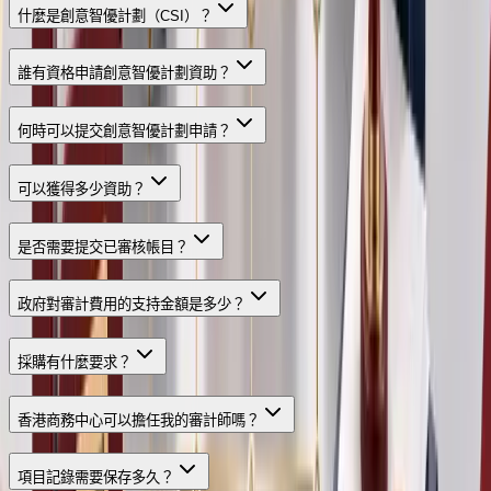
什麼是創意智優計劃（CSI）？
誰有資格申請創意智優計劃資助？
何時可以提交創意智優計劃申請？
可以獲得多少資助？
是否需要提交已審核帳目？
政府對審計費用的支持金額是多少？
採購有什麼要求？
香港商務中心可以擔任我的審計師嗎？
項目記錄需要保存多久？