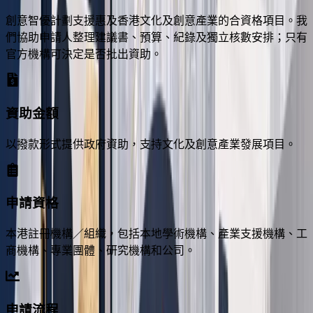
創意智優計劃支援惠及香港文化及創意產業的合資格項目。我
們協助申請人整理建議書、預算、紀錄及獨立核數安排；只有
官方機構可決定是否批出資助。
資助金額
以撥款形式提供政府資助，支持文化及創意產業發展項目。
申請資格
本港註冊機構／組織，包括本地學術機構、產業支援機構、工
商機構、專業團體、研究機構和公司。
申請流程