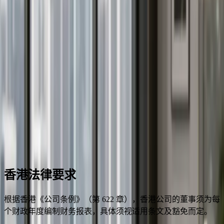
香港会计及簿记：记录、核对、报告 | HKBSCL
香港法律要求
根据香港《公司条例》（第 622 章），香港公司的董事须为每
个财政年度编制财务报表，具体须视适用条文及豁免而定。