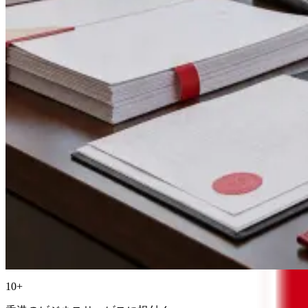
Tsim Sha Tsui
Unit 744, 7/F, Star House, 3 Salisbury Road, Tsim Sha Tsui, Kowl
10+