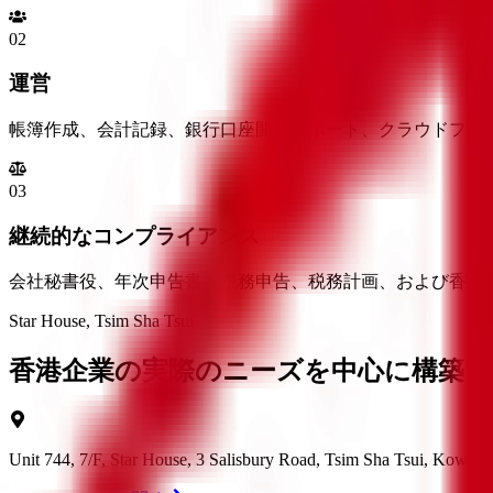
0
2
運営
帳簿作成、会計記録、銀行口座開設サポート、クラウドファ
0
3
継続的なコンプライアンス
会社秘書役、年次申告書、税務申告、税務計画、および香港
Star House, Tsim Sha Tsui
香港企業の実際のニーズを中心に構築
Unit 744, 7/F, Star House, 3 Salisbury Road, Tsim Sha Tsui, Kowl