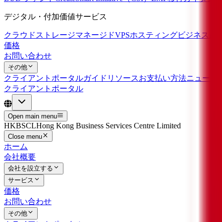
デジタル・付加価値サービス
クラウドストレージ
マネージドVPSホスティング
ビジネスAI
価格
お問い合わせ
その他
クライアントポータルガイド
リソース
お支払い方法
ニュース
クライアントポータル
Open main menu
HKBSCL
Hong Kong Business Services Centre Limited
Close menu
ホーム
会社概要
会社を設立する
サービス
価格
お問い合わせ
その他