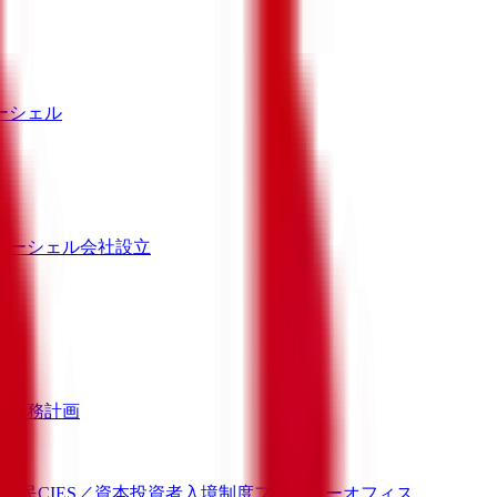
ーシェル
セーシェル会社設立
務
税務計画
ス
移民
CIES／資本投資者入境制度
ファミリーオフィス