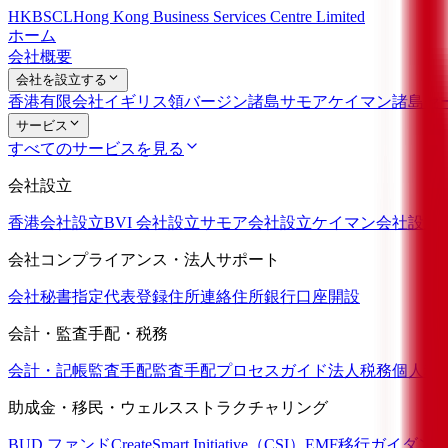
HKBSCL
Hong Kong Business Services Centre Limited
ホーム
会社概要
会社を設立する
香港有限会社
イギリス領バージン諸島
サモア
ケイマン諸島
セ
サービス
すべてのサービスを見る
会社設立
香港会社設立
BVI 会社設立
サモア会社設立
ケイマン会社設立
会社コンプライアンス・法人サポート
会社秘書
指定代表
登録住所
連絡住所
銀行口座開設
会計・監査手配・税務
会計・記帳
監査手配
監査手配プロセスガイド
法人税務
個人税
助成金・移民・ウェルスストラクチャリング
BUD ファンド
CreateSmart Initiative（CSI）
EMF移行ガイダン