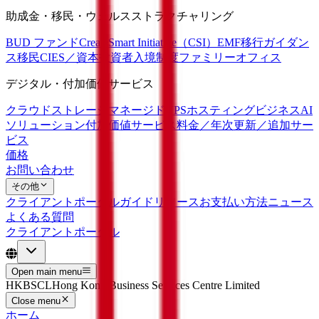
助成金・移民・ウェルスストラクチャリング
BUD ファンド
CreateSmart Initiative（CSI）
EMF移行ガイダン
ス
移民
CIES／資本投資者入境制度
ファミリーオフィス
デジタル・付加価値サービス
クラウドストレージ
マネージドVPSホスティング
ビジネスAI
ソリューション
付加価値サービス
料金／年次更新／追加サー
ビス
価格
お問い合わせ
その他
クライアントポータルガイド
リソース
お支払い方法
ニュース
よくある質問
クライアントポータル
Open main menu
HKBSCL
Hong Kong Business Services Centre Limited
Close menu
ホーム