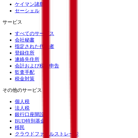
ケイマン諸島
セーシェル
サービス
すべてのサービス
会社秘書
指定された代表者
登録住所
連絡先住所
会計および税務申告
監査手配
税金対策
その他のサービス
個人税
法人税
銀行口座開設
BUD特別基金
移民
クラウドファイルストレージ