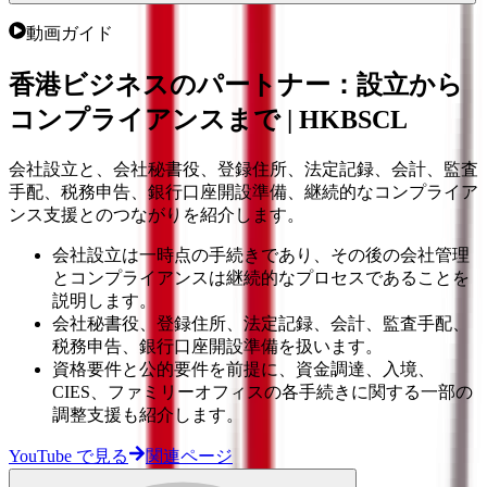
動画ガイド
香港ビジネスのパートナー：設立から
コンプライアンスまで | HKBSCL
会社設立と、会社秘書役、登録住所、法定記録、会計、監査
手配、税務申告、銀行口座開設準備、継続的なコンプライア
ンス支援とのつながりを紹介します。
会社設立は一時点の手続きであり、その後の会社管理
とコンプライアンスは継続的なプロセスであることを
説明します。
会社秘書役、登録住所、法定記録、会計、監査手配、
税務申告、銀行口座開設準備を扱います。
資格要件と公的要件を前提に、資金調達、入境、
CIES、ファミリーオフィスの各手続きに関する一部の
調整支援も紹介します。
YouTube で見る
関連ページ