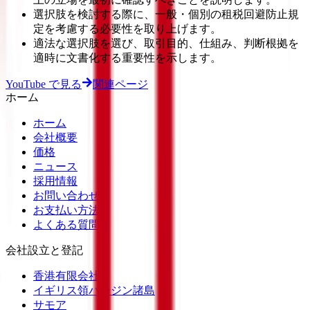
選択肢を検討する際に、一般・個別の租税回避防止規
定を考慮する必要性を取り上げます。
適法な選択肢を選び、取引目的、仕組み、判断根拠を
適時に文書化する重要性を示します。
YouTube で見る
関連ページ
ホーム
ホーム
会社概要
価格
ニュース
採用情報
お問い合わせ
お支払い方法
よくある質問
会社設立と登記
香港有限会社
イギリス領バージン諸島
サモア