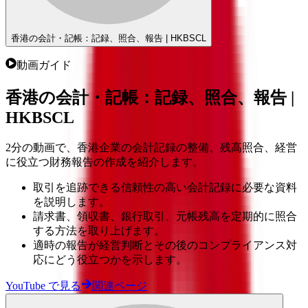
香港の会計・記帳：記録、照合、報告 | HKBSCL
動画ガイド
香港の会計・記帳：記録、照合、報告 |
HKBSCL
2分の動画で、香港企業の会計記録の整備、残高照合、経営
に役立つ財務報告の作成を紹介します。
取引を追跡できる信頼性の高い会計記録に必要な資料
を説明します。
請求書、領収書、銀行取引、元帳残高を定期的に照合
する方法を取り上げます。
適時の報告が経営判断とその後のコンプライアンス対
応にどう役立つかを示します。
YouTube で見る
関連ページ