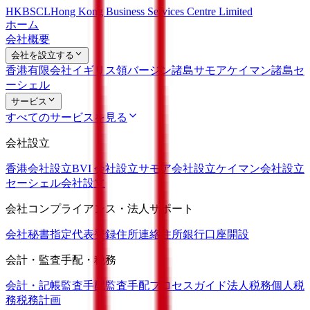
HKBSCL
Hong Kong Business Services Centre Limited
ホーム
会社概要
会社を設立する
香港有限会社
イギリス領バージン諸島
サモア
ケイマン諸島
セ
ーシェル
サービス
すべてのサービスを見る
会社設立
香港会社設立
BVI 会社設立
サモア会社設立
ケイマン会社設立
セーシェル会社設立
会社コンプライアンス・法人サポート
会社秘書
指定代表
登録住所
連絡住所
銀行口座開設
会計・監査手配・税務
会計・記帳
監査手配
監査手配プロセスガイド
法人税務
個人税
務
税務計画