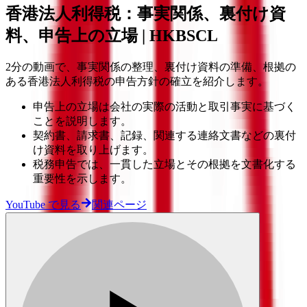
香港法人利得税：事実関係、裏付け資
料、申告上の立場 | HKBSCL
2分の動画で、事実関係の整理、裏付け資料の準備、根拠の
ある香港法人利得税の申告方針の確立を紹介します。
申告上の立場は会社の実際の活動と取引事実に基づく
ことを説明します。
契約書、請求書、記録、関連する連絡文書などの裏付
け資料を取り上げます。
税務申告では、一貫した立場とその根拠を文書化する
重要性を示します。
YouTube で見る
関連ページ